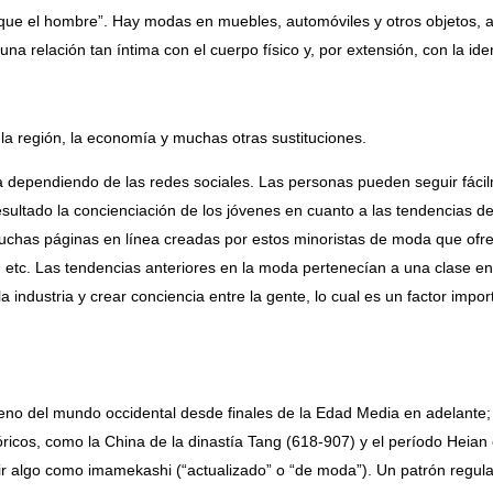
e el hombre”. Hay modas en muebles, automóviles y otros objetos, a
na relación tan íntima con el cuerpo físico y, por extensión, con la ide
la región, la economía y muchas otras sustituciones.
a dependiendo de las redes sociales. Las personas pueden seguir fácilm
ultado la concienciación de los jóvenes en cuanto a las tendencias 
uchas páginas en línea creadas por estos minoristas de moda que ofre
s, etc. Las tendencias anteriores en la moda pertenecían a una clase e
 industria y crear conciencia entre la gente, lo cual es un factor impor
del mundo occidental desde finales de la Edad Media en adelante; p
ricos, como la China de la dinastía Tang (618-907) y el período Heian
bir algo como imamekashi (“actualizado” o “de moda”). Un patrón regular