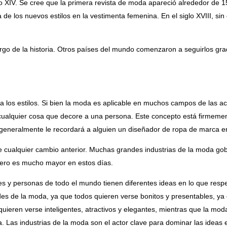
lo XIV. Se cree que la primera revista de moda apareció alrededor de 15
a de los nuevos estilos en la vestimenta femenina. En el siglo XVIII, 
largo de la historia. Otros países del mundo comenzaron a seguirlos 
os estilos. Si bien la moda es aplicable en muchos campos de las act
, cualquier cosa que decore a una persona. Este concepto está firmemen
eneralmente le recordará a alguien un diseñador de ropa de marca en 
cualquier cambio anterior. Muchas grandes industrias de la moda gob
ciero es mucho mayor en estos días.
es y personas de todo el mundo tienen diferentes ideas en lo que re
es de la moda, ya que todos quieren verse bonitos y presentables, ya 
ieren verse inteligentes, atractivos y elegantes, mientras que la moda 
ia. Las industrias de la moda son el actor clave para dominar las ideas e